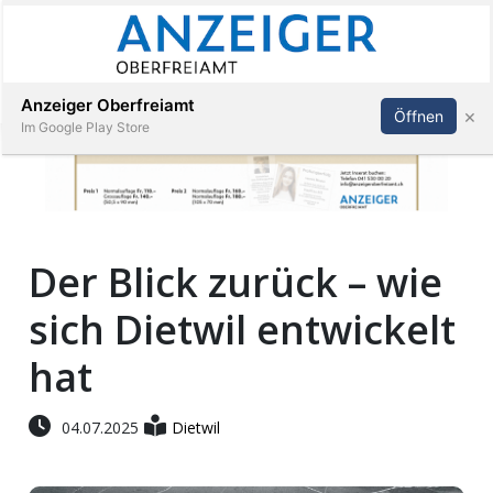
Abonnieren
Anmelden
Anzeiger Oberfreiamt
×
Öffnen
Im Google Play Store
Immobilien
Der Blick zurück – wie
Veranstaltungen
sich Dietwil entwickelt
Stellen
hat
E-
04.07.2025
Dietwil
Paper
App