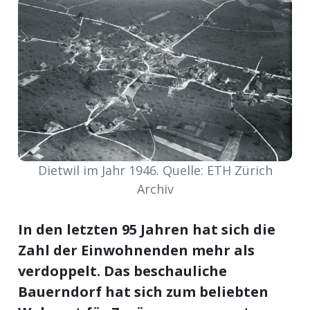
meinden
Auw
Auw:
ort
Dietwil im Jahr 1946. Quelle: ETH Zürich
wil
Archiv
offizielle
Mitteilungen
wil:
In den letzten 95 Jahren hat sich die
Zahl der Einwohnenden mehr als
izielle
inserate
verdoppelt. Das beschauliche
Bauerndorf hat sich zum beliebten
w:
teilungen