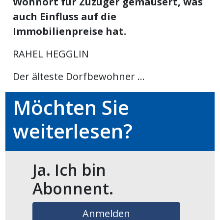
Wohnort für Zuzüger gemausert, was
ikel
auch Einfluss auf die
Immobilienpreise hat.
gen
RAHEL HEGGLIN
Der älteste Dorfbewohner ...
Möchten Sie
weiterlesen?
übersicht
Ja. Ich bin
Abonnent.
Anmelden