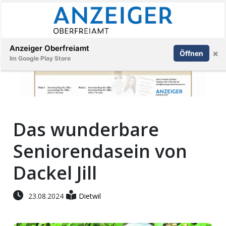
Abonnieren
Anmelden
Anzeiger Oberfreiamt
×
Öffnen
Im Google Play Store
Immobilien
Das wunderbare
Veranstaltungen
Seniorendasein von
Stellen
Dackel Jill
E-
23.08.2024
Dietwil
Paper
App