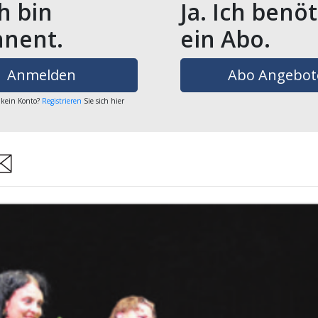
ch bin
Ja. Ich benö
nent.
ein Abo.
Anmelden
Abo Angebot
 kein Konto?
Registrieren
Sie sich hier
are