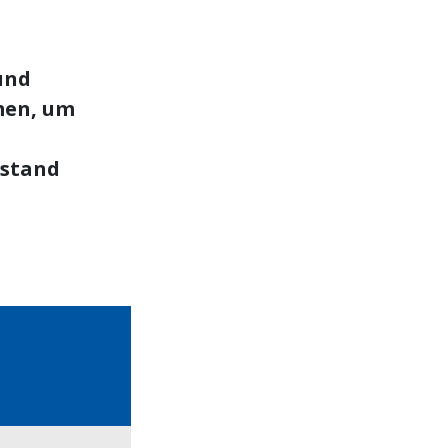
und
men, um
 stand