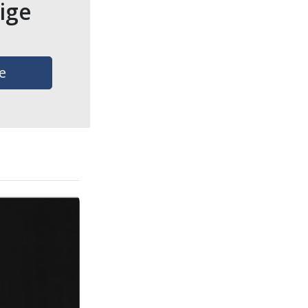
tige
e