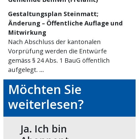
meinden
Gestaltungsplan Steinmatt;
Änderung – Öffentliche Auflage und
Mitwirkung
Nach Abschluss der kantonalen
Auw
Vorprüfung werden die Entwürfe
gemäss § 24 Abs. 1 BauG öffentlich
aufgelegt. ...
Auw:
ort
wil
Möchten Sie
offizielle
weiterlesen?
Mitteilungen
wil:
izielle
inserate
Ja. Ich bin
w:
teilungen