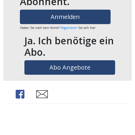
Abonnent.
ikel
Anmelden
gen
Haben Sie noch kein Konto?
Registrieren
Sie sich hier
Ja. Ich benötige ein
Abo.
Abo Angebote
übersicht
Share
Share