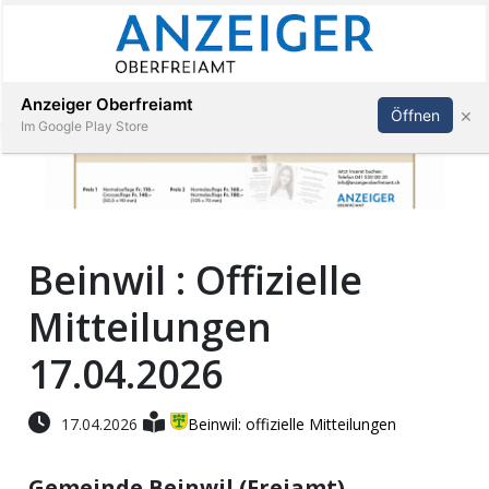
Abonnieren
Anmelden
Anzeiger Oberfreiamt
×
Öffnen
Im Google Play Store
Immobilien
Beinwil : Offizielle
Veranstaltungen
Mitteilungen
Stellen
17.04.2026
E-
17.04.2026
Beinwil: offizielle Mitteilungen
Paper
Gemeinde Beinwil (Freiamt)
App