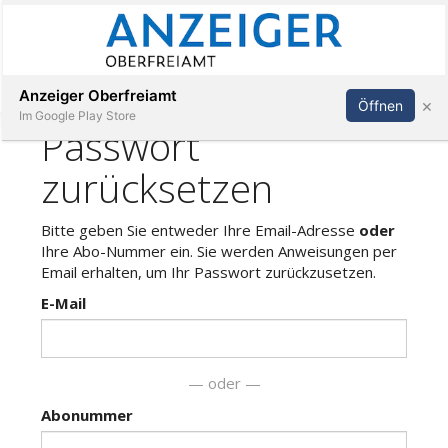
Abonnieren
Anmelden
Anzeiger Oberfreiamt
×
Öffnen
Im Google Play Store
Immobilien
Veranstaltungen
Stellen
E-
Paper
App