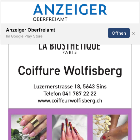
Abonnieren
Anmelden
Anzeiger Oberfreiamt
×
Öffnen
Im Google Play Store
Immobilien
Veranstaltungen
Stellen
E-
Paper
App