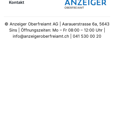
Kontakt
meinden
©
Anzeiger Oberfreiamt AG | Aarauerstrasse 6a, 5643
Sins | Öffnungszeiten: Mo – Fr 08:00 – 12:00 Uhr |
info@anzeigeroberfreiamt.ch | 041 530 00 20
Auw
Auw:
ort
wil
offizielle
Mitteilungen
wil:
izielle
inserate
w:
teilungen