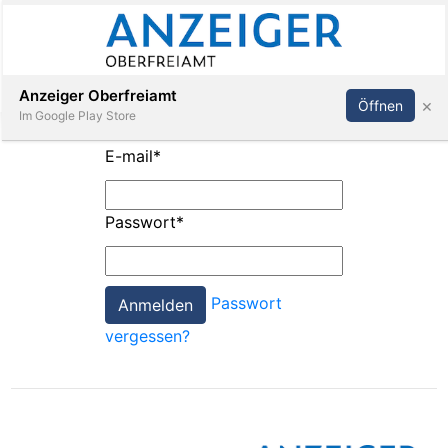
Abonnieren
Anmelden
Anzeiger Oberfreiamt
×
Öffnen
Im Google Play Store
E-mail
*
Immobilien
Passwort
*
Veranstaltungen
Passwort
Stellen
vergessen?
E-
Paper
App