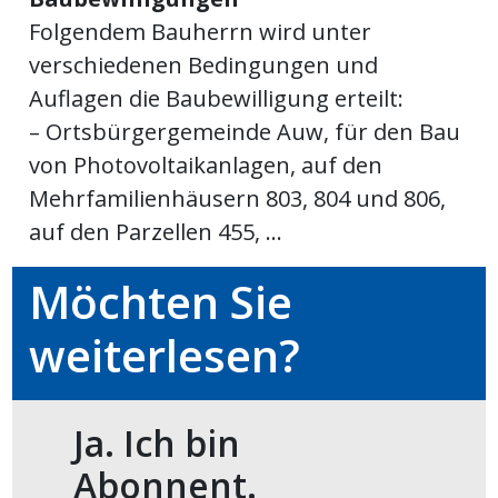
Folgendem Bauherrn wird unter
meinden
verschiedenen Bedingungen und
Auflagen die Baubewilligung erteilt:
– Ortsbürgergemeinde Auw, für den Bau
von Photovoltaikanlagen, auf den
Auw
Mehrfamilienhäusern 803, 804 und 806,
auf den Parzellen 455, ...
Auw:
ort
wil
Möchten Sie
offizielle
weiterlesen?
Mitteilungen
wil:
izielle
inserate
Ja. Ich bin
w:
teilungen
Abonnent.