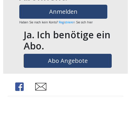
ikel
Anmelden
gen
Haben Sie noch kein Konto?
Registrieren
Sie sich hier
Ja. Ich benötige ein
Abo.
Abo Angebote
Share
Share
übersicht