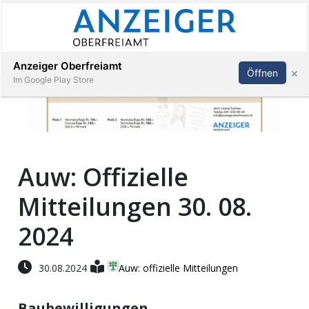
Abonnieren
Anmelden
Anzeiger Oberfreiamt
×
Öffnen
Im Google Play Store
Immobilien
Auw: Offizielle
Veranstaltungen
Mitteilungen 30. 08.
Stellen
2024
E-
30.08.2024
Auw: offizielle Mitteilungen
Paper
Baubewilligungen
App