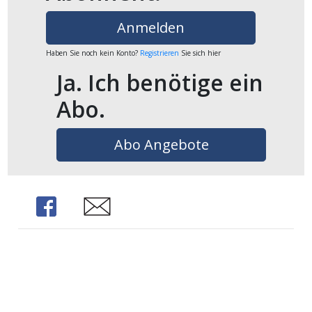
ikel
Anmelden
gen
Haben Sie noch kein Konto?
Registrieren
Sie sich hier
Ja. Ich benötige ein
Abo.
Abo Angebote
Share
Share
übersicht