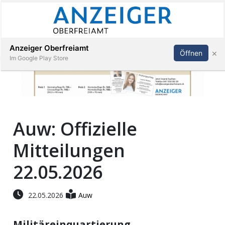
Abonnieren
Anmelden
Anzeiger Oberfreiamt
×
Öffnen
Im Google Play Store
Immobilien
Auw: Offizielle
Veranstaltungen
Mitteilungen
Stellen
22.05.2026
E-
22.05.2026
Auw
Paper
Militäreinquartierung
App