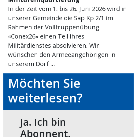
In der Zeit vom 1. bis 26. Juni 2026 wird in
meinden
unserer Gemeinde die Sap Kp 2/1 im
Rahmen der Volltruppenübung
«Conex26» einen Teil ihres
Militärdienstes absolvieren. Wir
Auw
wünschen den Armeeangehörigen in
unserem Dorf ...
Auw:
ort
wil
Möchten Sie
offizielle
weiterlesen?
Mitteilungen
wil:
izielle
inserate
Ja. Ich bin
w:
teilungen
Abonnent.