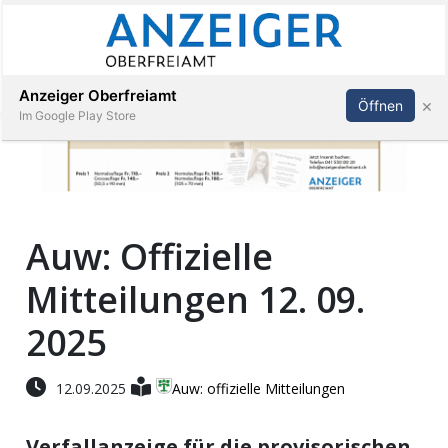
Abonnieren
Anmelden
Anzeiger Oberfreiamt
×
Öffnen
Im Google Play Store
Immobilien
Auw: Offizielle
Veranstaltungen
Mitteilungen 12. 09.
Stellen
2025
E-
12.09.2025
Auw: offizielle Mitteilungen
Paper
Verfallanzeige für die provisorischen
App