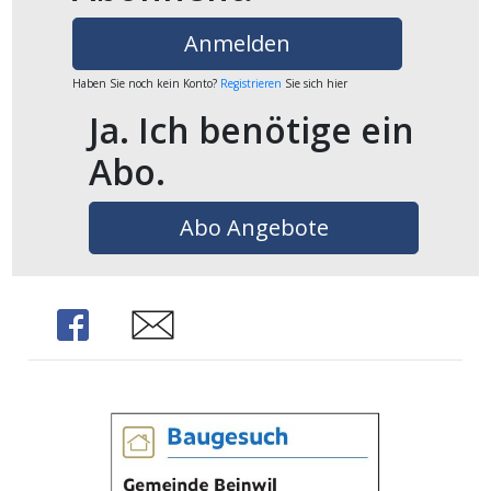
ikel
Anmelden
gen
Haben Sie noch kein Konto?
Registrieren
Sie sich hier
Ja. Ich benötige ein
Abo.
Abo Angebote
Share
Share
übersicht