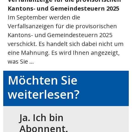
Kantons- und Gemeindesteuern 2025
meinden
Im September werden die
Verfallsanzeigen für die provisorischen
Kantons- und Gemeindesteuern 2025
verschickt. Es handelt sich dabei nicht um
Auw
eine Mahnung. Es wird Ihnen angezeigt,
was Sie ...
Auw:
ort
wil
Möchten Sie
offizielle
weiterlesen?
Mitteilungen
wil:
izielle
inserate
Ja. Ich bin
w:
teilungen
Abonnent.