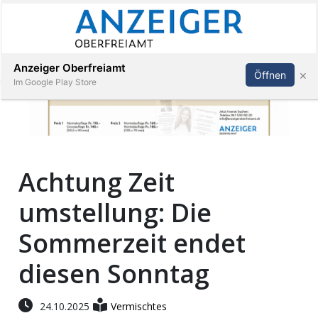
Abonnieren
Anmelden
Anzeiger Oberfreiamt
×
Öffnen
Im Google Play Store
Immobilien
Achtung Zeit
Veranstaltungen
umstellung: Die
Stellen
Sommerzeit endet
E-
diesen Sonntag
Paper
24.10.2025
Vermischtes
App