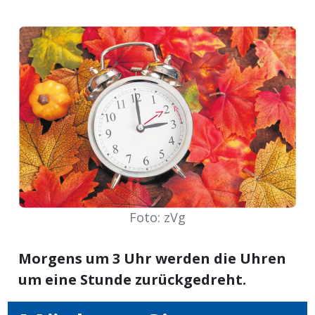
meinden
Auw
Auw:
ort
wil
offizielle
Foto: zVg
Mitteilungen
wil:
Morgens um 3 Uhr werden die Uhren
izielle
inserate
um eine Stunde zurückgedreht.
w:
teilungen