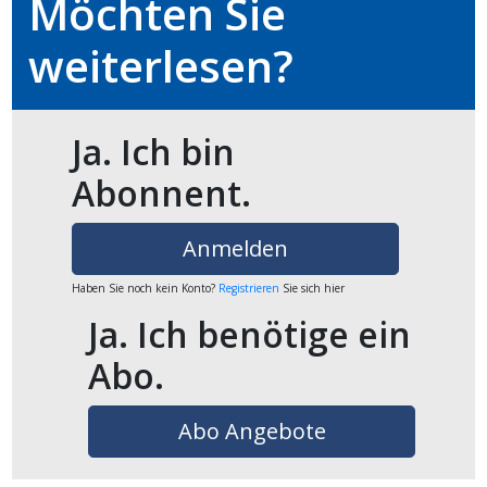
Möchten Sie
ikel
weiterlesen?
gen
Ja. Ich bin
Abonnent.
Anmelden
Haben Sie noch kein Konto?
Registrieren
Sie sich hier
Ja. Ich benötige ein
übersicht
Abo.
Abo Angebote