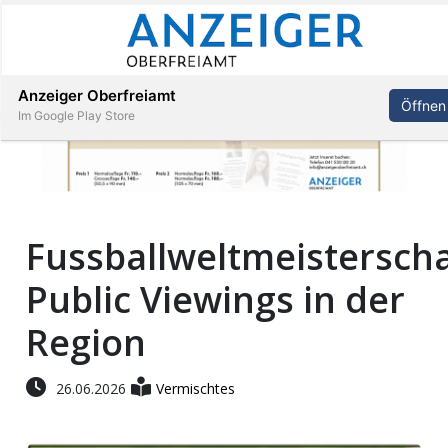
Abonnieren
Anmelden
Anzeiger Oberfreiamt
Öffnen
Im Google Play Store
Immobilien
Fussballweltmeisterscha
Veranstaltungen
Public Viewings in der
Stellen
Region
E-
26.06.2026
Vermischtes
Paper
App