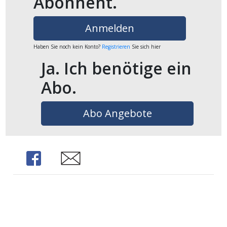
Abonnent.
ikel
Anmelden
gen
Haben Sie noch kein Konto?
Registrieren
Sie sich hier
Ja. Ich benötige ein
Abo.
Abo Angebote
übersicht
Share
Share