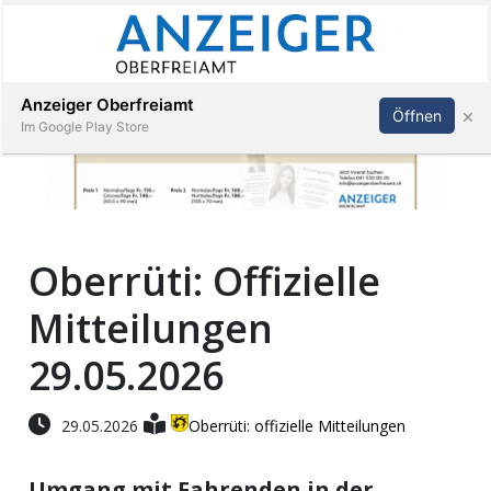
Abonnieren
Anmelden
Anzeiger Oberfreiamt
×
Öffnen
Im Google Play Store
Immobilien
Oberrüti: Offizielle
Veranstaltungen
Mitteilungen
Stellen
29.05.2026
E-
29.05.2026
Oberrüti: offizielle Mitteilungen
Paper
Umgang mit Fahrenden in der
App