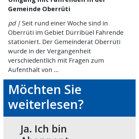
Gemeinde Oberrüti
meinden
pd |
Seit rund einer Woche sind in
Oberrüti im Gebiet Dürribüel Fahrende
stationiert. Der Gemeinderat Oberrüti
Auw
wurde in der Vergangenheit
verschiedentlich mit Fragen zum
Aufenthalt von ...
Auw:
ort
wil
Möchten Sie
offizielle
weiterlesen?
Mitteilungen
wil:
izielle
inserate
Ja. Ich bin
w:
teilungen