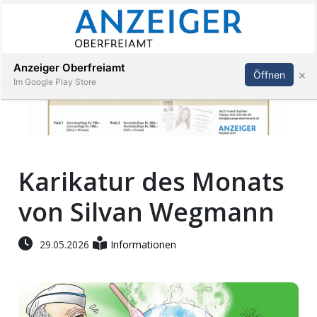
Abonnieren
Anmelden
Anzeiger Oberfreiamt
×
Öffnen
Im Google Play Store
Immobilien
Karikatur des Monats
Veranstaltungen
von Silvan Wegmann
Stellen
29.05.2026
Informationen
E-
Paper
App