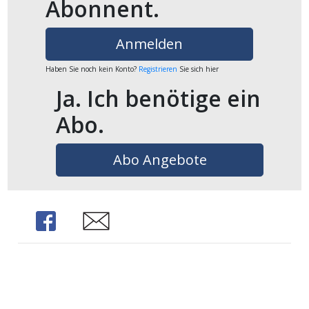
Abonnent.
ikel
Anmelden
gen
Haben Sie noch kein Konto?
Registrieren
Sie sich hier
Ja. Ich benötige ein
Abo.
Abo Angebote
übersicht
Share
Share