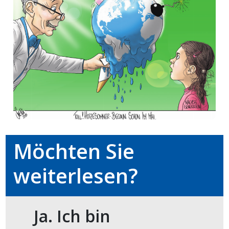
meinden
Auw
Auw:
ort
wil
offizielle
Möchten Sie
Mitteilungen
wil:
weiterlesen?
izielle
inserate
Ja. Ich bin
w:
teilungen