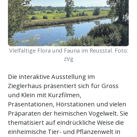
meinden
Auw
Vielfältige Flora und Fauna im Reusstal. Foto:
zVg
Auw:
ort
Die interaktive Ausstellung im
wil
offizielle
Zieglerhaus präsentiert sich für Gross
und Klein mit Kurzfilmen,
Mitteilungen
wil:
Präsentationen, Hörstationen und vielen
Präparaten der heimischen Vogelwelt. Sie
izielle
inserate
thematisiert auf eindrückliche Weise die
w:
teilungen
einheimische Tier- und Pflanzenwelt in