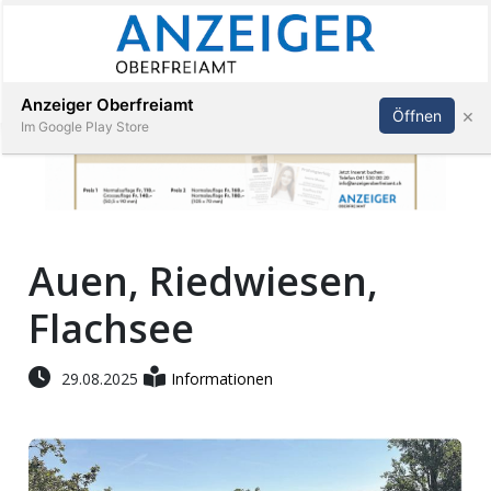
Abonnieren
Anmelden
Anzeiger Oberfreiamt
×
Öffnen
Im Google Play Store
Immobilien
Auen, Riedwiesen,
Veranstaltungen
Flachsee
Stellen
29.08.2025
Informationen
E-
Paper
App