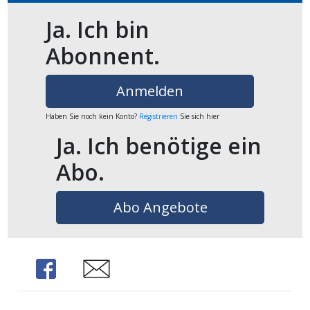
ikel
Ja. Ich bin
Abonnent.
gen
Anmelden
Haben Sie noch kein Konto?
Registrieren
Sie sich hier
Ja. Ich benötige ein
Abo.
Abo Angebote
übersicht
Share
Share