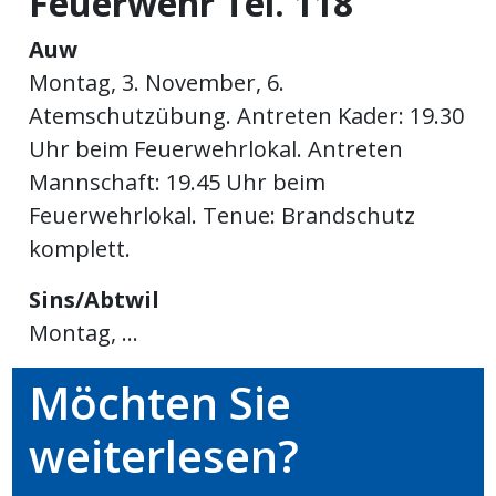
Feuerwehr Tel. 118
meinden
Auw
Montag, 3. November, 6.
Atemschutzübung. Antreten Kader: 19.30
Uhr beim Feuerwehrlokal. Antreten
Auw
Mannschaft: 19.45 Uhr beim
Feuerwehrlokal. Tenue: Brandschutz
komplett.
Auw:
ort
wil
Sins/Abtwil
offizielle
Montag, ...
Mitteilungen
wil:
Möchten Sie
izielle
inserate
weiterlesen?
w:
teilungen