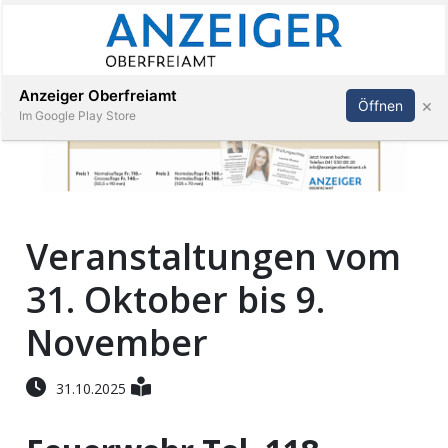
Abonnieren
Anmelden
Anzeiger Oberfreiamt
×
Öffnen
Im Google Play Store
Immobilien
Veranstaltungen vom
Veranstaltungen
31. Oktober bis 9.
Stellen
November
E-
31.10.2025
Paper
App