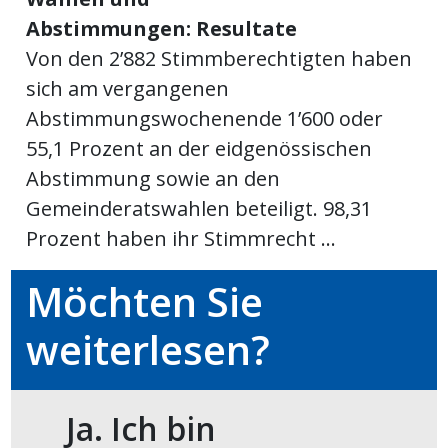
Abstimmungen: Resultate
meinden
Von den 2’882 Stimmberechtigten haben
sich am vergangenen
Abstimmungswochenende 1’600 oder
55,1 Prozent an der eidgenössischen
Auw
Abstimmung sowie an den
Gemeinderatswahlen beteiligt. 98,31
Auw:
ort
Prozent haben ihr Stimmrecht ...
wil
offizielle
Möchten Sie
Mitteilungen
wil:
weiterlesen?
izielle
inserate
Ja. Ich bin
w:
teilungen