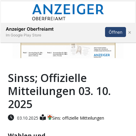
Abonnieren
Anmelden
Anzeiger Oberfreiamt
×
Öffnen
Im Google Play Store
Immobilien
Sinss; Offizielle
Veranstaltungen
Mitteilungen 03. 10.
Stellen
2025
E-
03.10.2025
Sins: offizielle Mitteilungen
Paper
Wahlen und
App