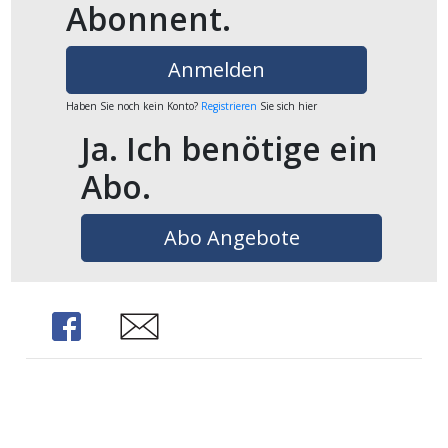
Abonnent.
ikel
Anmelden
gen
Haben Sie noch kein Konto?
Registrieren
Sie sich hier
Ja. Ich benötige ein
Abo.
Abo Angebote
übersicht
Share
Share