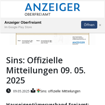
Abonnieren
Anmelden
Anzeiger Oberfreiamt
×
Öffnen
Im Google Play Store
Immobilien
Sins: Offizielle
Veranstaltungen
Mitteilungen 09. 05.
Stellen
2025
E-
09.05.2025
Sins: offizielle Mitteilungen
Paper
Hauseigentümerverband Freiamt:
App