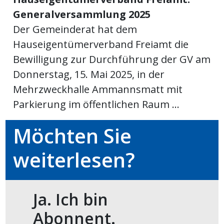
Generalversammlung 2025
meinden
Der Gemeinderat hat dem
Hauseigentümerverband Freiamt die
Bewilligung zur Durchführung der GV am
Donnerstag, 15. Mai 2025, in der
Auw
Mehrzweckhalle Ammannsmatt mit
Parkierung im öffentlichen Raum ...
Auw:
ort
wil
Möchten Sie
offizielle
weiterlesen?
Mitteilungen
wil:
izielle
inserate
Ja. Ich bin
w:
teilungen
Abonnent.