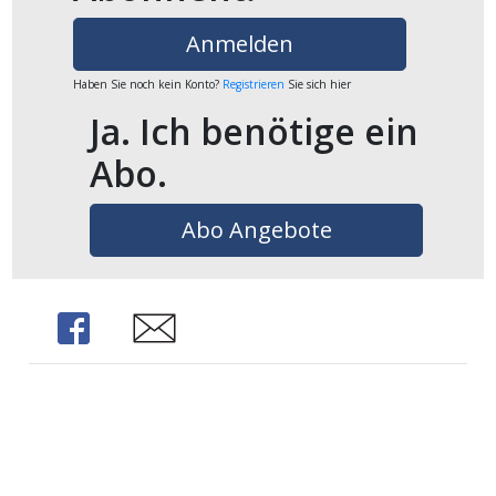
ikel
Anmelden
gen
Haben Sie noch kein Konto?
Registrieren
Sie sich hier
Ja. Ich benötige ein
Abo.
Abo Angebote
Share
Share
übersicht