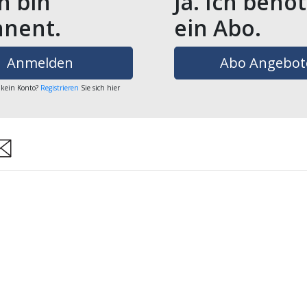
ch bin
Ja. Ich benö
nent.
ein Abo.
Anmelden
Abo Angebot
 kein Konto?
Registrieren
Sie sich hier
are