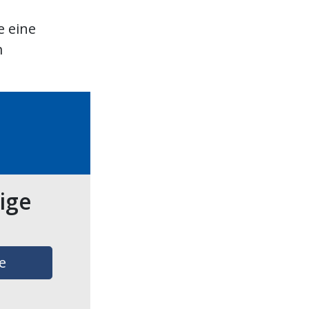
e eine
m
tige
e