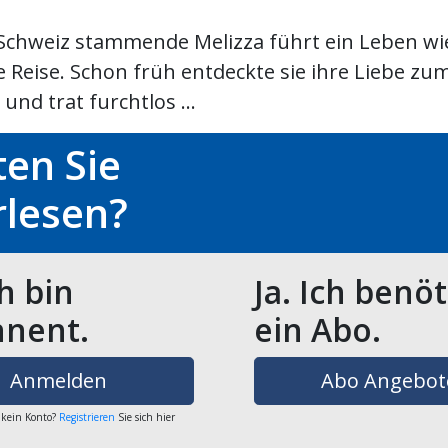
 Schweiz stammende Melizza führt ein Leben wi
 Reise. Schon früh entdeckte sie ihre Liebe zu
und trat furchtlos ...
en Sie
rlesen?
ch bin
Ja. Ich benö
nent.
ein Abo.
Anmelden
Abo Angebot
 kein Konto?
Registrieren
Sie sich hier