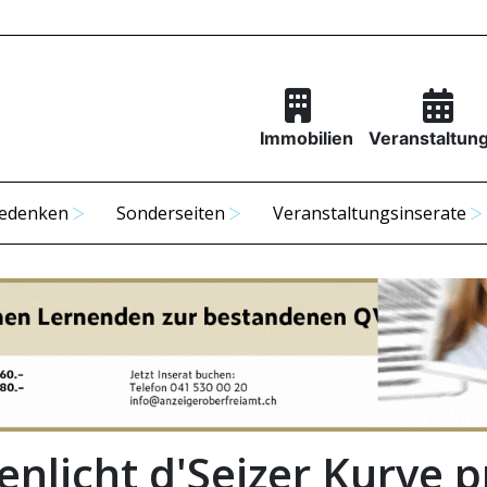
Immobilien
Veranstaltun
edenken
Sonderseiten
Veranstaltungsinserate
nlicht d'Seizer Kurve p