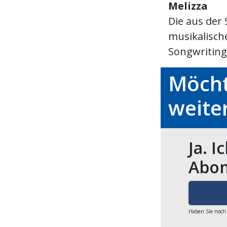
Melizza
Die aus der
musikalische
Songwriting 
Möcht
weite
Ja. I
Abon
Haben Sie noch