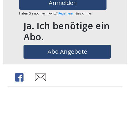
Anmelden
ikel
Haben Sie noch kein Konto?
Registrieren
Sie sich hier
gen
Ja. Ich benötige ein
Abo.
Abo Angebote
Share
Share
übersicht