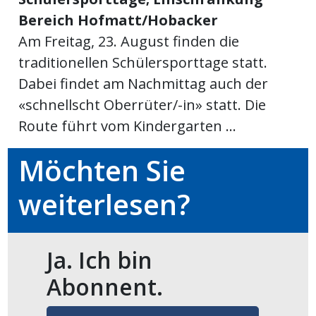
Bereich Hofmatt/Hobacker
meinden
Am Freitag, 23. August finden die
traditionellen Schülersporttage statt.
Dabei findet am Nachmittag auch der
«schnellscht Oberrüter/-in» statt. Die
Auw
Route führt vom Kindergarten ...
Auw:
ort
Möchten Sie
wil
offizielle
weiterlesen?
Mitteilungen
wil:
Ja. Ich bin
izielle
inserate
Abonnent.
w:
teilungen