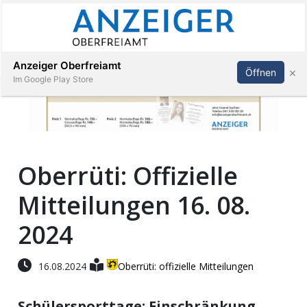
Abonnieren
Anmelden
Anzeiger Oberfreiamt
×
Öffnen
Im Google Play Store
Immobilien
Oberrüti: Offizielle
Veranstaltungen
Mitteilungen 16. 08.
Stellen
2024
E-
16.08.2024
Oberrüti: offizielle Mitteilungen
Paper
Schülersporttage; Einschränkung
App