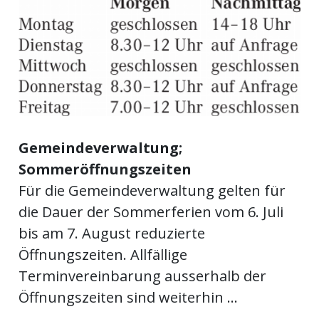
meinden
Auw
Gemeindeverwaltung;
Auw:
ort
Sommeröffnungszeiten
wil
Für die Gemeindeverwaltung gelten für
offizielle
die Dauer der Sommerferien vom 6. Juli
Mitteilungen
wil:
bis am 7. August reduzierte
Öffnungszeiten. Allfällige
izielle
Terminvereinbarung ausserhalb der
inserate
Öffnungszeiten sind weiterhin ...
w:
teilungen