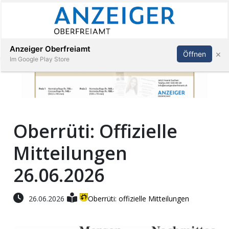
Abonnieren
Anmelden
Anzeiger Oberfreiamt
×
Öffnen
Im Google Play Store
Immobilien
Oberrüti: Offizielle
Veranstaltungen
Mitteilungen
Stellen
26.06.2026
E-
26.06.2026
Oberrüti: offizielle Mitteilungen
Paper
App