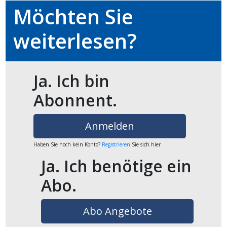
Möchten Sie
ikel
weiterlesen?
gen
Ja. Ich bin
Abonnent.
Anmelden
Haben Sie noch kein Konto?
Registrieren
Sie sich hier
übersicht
Ja. Ich benötige ein
Abo.
Abo Angebote