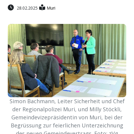
28.02.2025
Muri
meinden
Auw
Auw:
ort
wil
offizielle
Mitteilungen
wil:
Simon Bachmann, Leiter Sicherheit und Chef
der Regionalpolizei Muri, und Milly Stöckli,
izielle
inserate
Gemeindevizepräsidentin von Muri, bei der
Begrüssung zur feierlichen Unterzeichnung
w:
teilungen
des neuen Gemeindevertrags. Foto: zVg