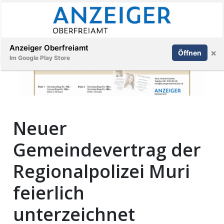
Abonnieren
Anmelden
Anzeiger Oberfreiamt
×
Öffnen
Im Google Play Store
Immobilien
Neuer
Veranstaltungen
Gemeindevertrag der
Stellen
Regionalpolizei Muri
E-
feierlich
Paper
unterzeichnet
App