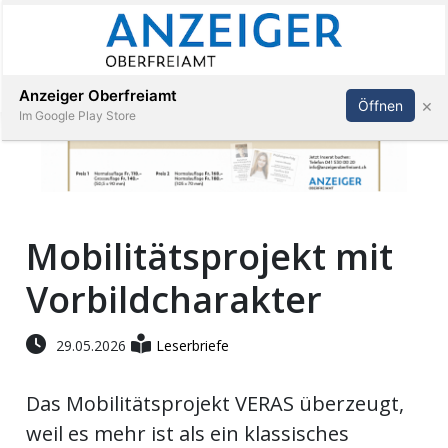
Abonnieren
Anmelden
Anzeiger Oberfreiamt
×
Öffnen
Im Google Play Store
Immobilien
Mobilitätsprojekt mit
Veranstaltungen
Vorbildcharakter
Stellen
29.05.2026
Leserbriefe
E-
Paper
Das Mobilitätsprojekt VERAS überzeugt,
weil es mehr ist als ein klassisches
App