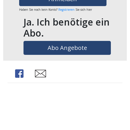
ikel
Haben Sie noch kein Konto?
Registrieren
Sie sich hier
Ja. Ich benötige ein
gen
Abo.
Abo Angebote
Share
Share
übersicht