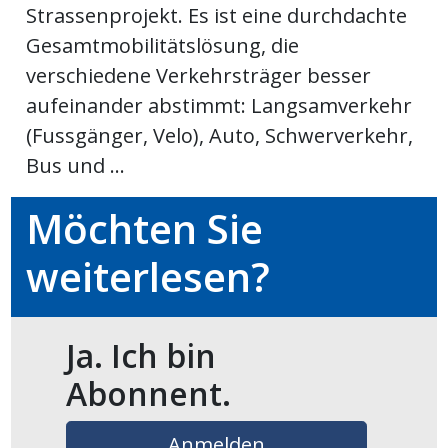
Strassenprojekt. Es ist eine durchdachte
meinden
Gesamtmobilitätslösung, die
verschiedene Verkehrsträger besser
aufeinander abstimmt: Langsamverkehr
(Fussgänger, Velo), Auto, Schwerverkehr,
Auw
Bus und ...
Möchten Sie
Auw:
ort
wil
weiterlesen?
offizielle
Mitteilungen
wil:
Ja. Ich bin
izielle
Abonnent.
inserate
w:
teilungen
Anmelden