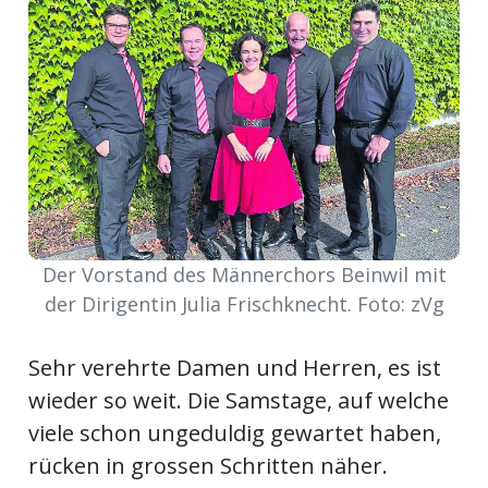
meinden
Auw
Auw:
ort
Der Vorstand des Männerchors Beinwil mit
wil
offizielle
der Dirigentin Julia Frischknecht. Foto: zVg
Mitteilungen
wil:
Sehr verehrte Damen und Herren, es ist
wieder so weit. Die Samstage, auf welche
izielle
inserate
viele schon ungeduldig gewartet haben,
w:
teilungen
rücken in grossen Schritten näher.