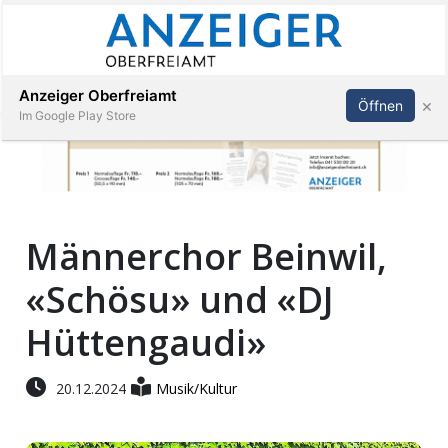
Abonnieren
Anmelden
Anzeiger Oberfreiamt
×
Öffnen
Im Google Play Store
Immobilien
Männerchor Beinwil,
Veranstaltungen
«Schösu» und «DJ
Stellen
Hüttengaudi»
E-
20.12.2024
Musik/Kultur
Paper
App