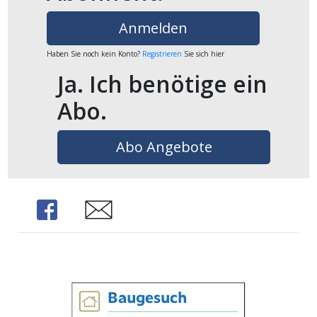
ikel
Anmelden
gen
Haben Sie noch kein Konto?
Registrieren
Sie sich hier
Ja. Ich benötige ein
Abo.
Abo Angebote
Share
Share
übersicht