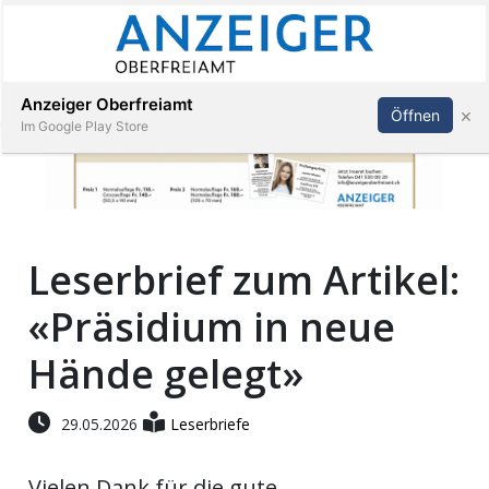
Abonnieren
Anmelden
Anzeiger Oberfreiamt
×
Öffnen
Im Google Play Store
Immobilien
Leserbrief zum Artikel:
Veranstaltungen
«Präsidium in neue
Stellen
Hände gelegt»
E-
29.05.2026
Leserbriefe
Paper
Vielen Dank für die gute
App