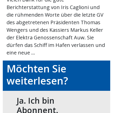
Berichterstattung von Iris Caglioni und
meinden
die rühmenden Worte über die letzte GV
des abgetretenen Präsidenten Thomas
Wengers und des Kassiers Markus Keller
der Elektra Genossenschaft Auw. Sie
Auw
dürfen das Schiff im Hafen verlassen und
eine neue ...
Auw:
ort
wil
Möchten Sie
offizielle
weiterlesen?
Mitteilungen
wil:
izielle
inserate
Ja. Ich bin
w:
teilungen
Abonnent.