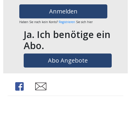
ikel
Anmelden
gen
Haben Sie noch kein Konto?
Registrieren
Sie sich hier
Ja. Ich benötige ein
Abo.
Abo Angebote
Share
Share
übersicht