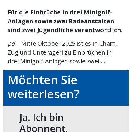
meinden
Für die Einbrüche in drei Minigolf-
Anlagen sowie zwei Badeanstalten
sind zwei Jugendliche verantwortlich.
pd
| Mitte Oktober 2025 ist es in Cham,
Auw
Zug und Unterägeri zu Einbrüchen in
drei Minigolf-Anlagen sowie zwei ...
Auw:
ort
wil
Möchten Sie
offizielle
weiterlesen?
Mitteilungen
wil:
izielle
Ja. Ich bin
inserate
w:
teilungen
Abonnent.