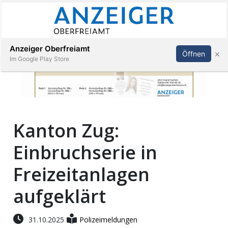
Abonnieren
Anmelden
Anzeiger Oberfreiamt
×
Öffnen
Im Google Play Store
Immobilien
Kanton Zug:
Veranstaltungen
Einbruchserie in
Stellen
Freizeitanlagen
E-
aufgeklärt
Paper
31.10.2025
Polizeimeldungen
App