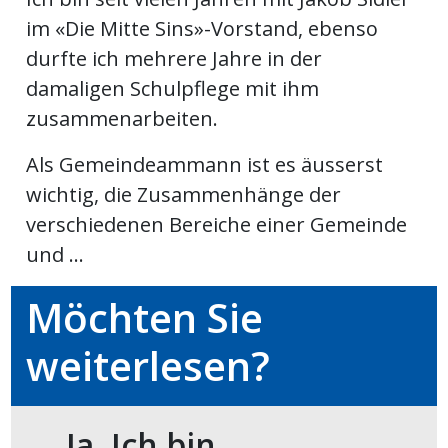
im «Die Mitte Sins»-Vorstand, ebenso
meinden
durfte ich mehrere Jahre in der
damaligen Schulpflege mit ihm
zusammenarbeiten.
Auw
Als Gemeindeammann ist es äusserst
wichtig, die Zusammenhänge der
verschiedenen Bereiche einer Gemeinde
Auw:
ort
und ...
wil
offizielle
Möchten Sie
Mitteilungen
wil:
weiterlesen?
izielle
inserate
w:
teilungen
Ja. Ich bin