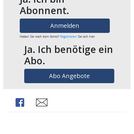
Abonnent.
ikel
gen
Anmelden
Haben Sie noch kein Konto?
Registrieren
Sie sich hier
Ja. Ich benötige ein
Abo.
Abo Angebote
übersicht
Share
Share