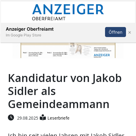
Abonnieren
Anmelden
Anzeiger Oberfreiamt
×
Öffnen
Im Google Play Store
Immobilien
Kandidatur von Jakob
Veranstaltungen
Sidler als
Stellen
Gemeindeammann
E-
29.08.2025
Leserbriefe
Paper
Ich bin seit vielen Jahren mit Jakob Sidler
App