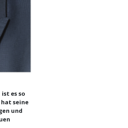
ist es so
 hat seine
ogen und
euen