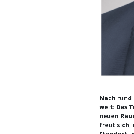
Nach rund 
weit: Das 
neuen Räum
freut sich
Standort i