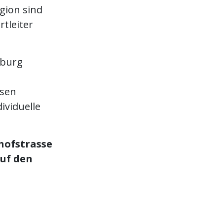
gion sind
rtleiter
zburg
esen
ividuelle
hofstrasse
auf den