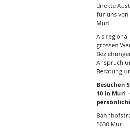
direkte Aus
für uns von 
Muri.
Als regiona
grossen Wer
Beziehungen
Anspruch un
Beratung u
Besuchen S
10 in Muri 
persönlich
Bahnhofstra
5630 Muri