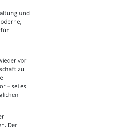
altung und
moderne,
 für
wieder vor
schaft zu
ie
r – sei es
glichen
er
n. Der