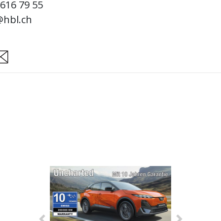
616 79 55
@hbl.ch
are