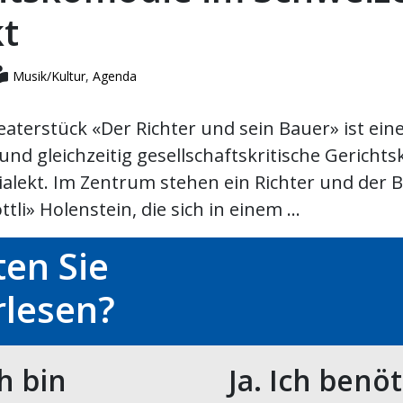
kt
Musik/Kultur
,
Agenda
aterstück «Der Richter und sein Bauer» ist eine 
und gleichzeitig gesellschaftskritische Gericht
ialekt. Im Zentrum stehen ein Richter und der 
tli» Holenstein, die sich in einem ...
en Sie
rlesen?
ch bin
Ja. Ich benö