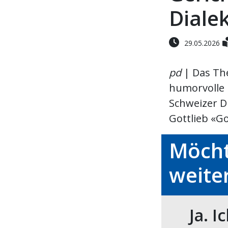
Diale
29.05.2026
pd
| Das The
humorvolle 
Schweizer D
Gottlieb «Got
Möcht
weite
Ja. I