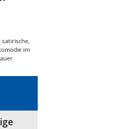
satirische,
skomödie im
Bauer
tige