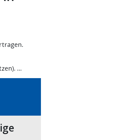
tragen.
zen). ...
tige