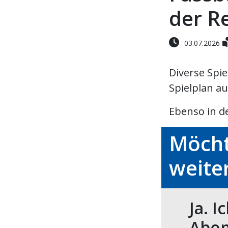
der R
03.07.2026
Diverse Spi
Spielplan a
Ebenso in d
Möcht
weite
Ja. I
Abon