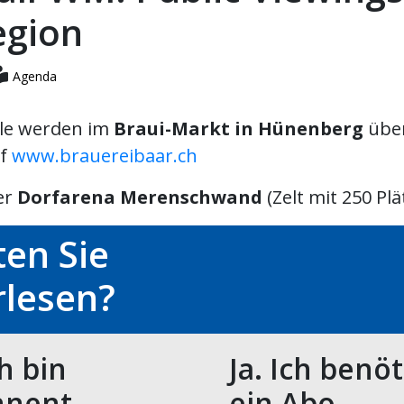
egion
Agenda
ele werden im
Braui-Markt in Hünenberg
über
uf
www.brauereibaar.ch
er
Dorfarena Merenschwand
(Zelt mit 250 Plät
en Sie
rlesen?
ch bin
Ja. Ich benö
nent.
ein Abo.