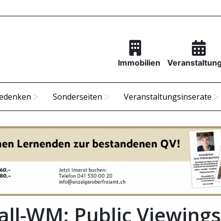
Immobilien
Veranstaltun
edenken
Sonderseiten
Veranstaltungsinserate
all-WM: Public Viewings