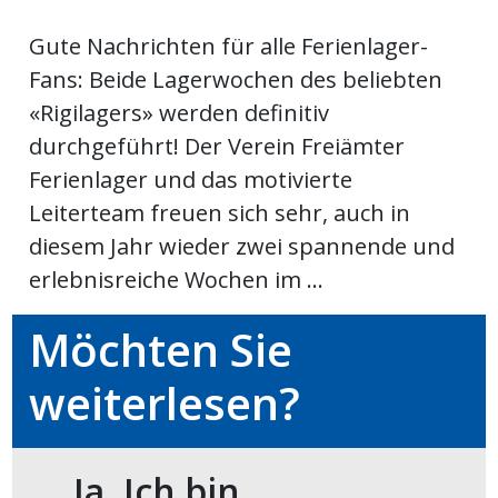
meinden
Gute Nachrichten für alle Ferienlager-
Fans: Beide Lagerwochen des beliebten
«Rigilagers» werden definitiv
durchgeführt! Der Verein Freiämter
Auw
Ferienlager und das motivierte
Leiterteam freuen sich sehr, auch in
diesem Jahr wieder zwei spannende und
Auw:
ort
erlebnisreiche Wochen im ...
wil
offizielle
Möchten Sie
Mitteilungen
wil:
weiterlesen?
izielle
inserate
w:
teilungen
Ja. Ich bin