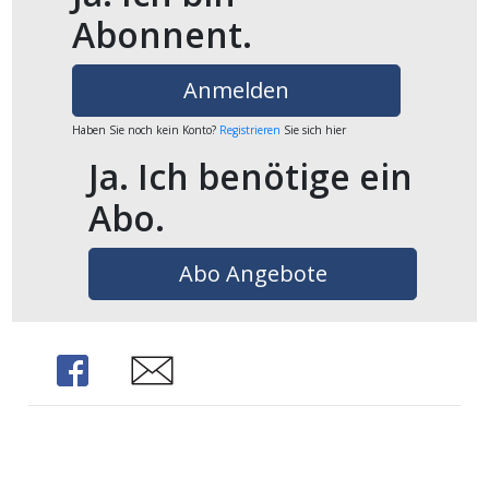
Abonnent.
ikel
gen
Anmelden
Haben Sie noch kein Konto?
Registrieren
Sie sich hier
Ja. Ich benötige ein
Abo.
Abo Angebote
übersicht
Share
Share