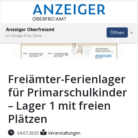
Abonnieren
Anmelden
Anzeiger Oberfreiamt
×
Öffnen
Im Google Play Store
Immobilien
Freiämter-Ferienlager
Veranstaltungen
für Primarschulkinder
Stellen
– Lager 1 mit freien
E-
Plätzen
Paper
04.07.2025
Veranstaltungen
App