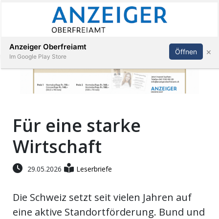
Abonnieren
Anmelden
Anzeiger Oberfreiamt
×
Öffnen
Im Google Play Store
Immobilien
Für eine starke
Veranstaltungen
Wirtschaft
Stellen
29.05.2026
Leserbriefe
E-
Paper
Die Schweiz setzt seit vielen Jahren auf
eine aktive Standortförderung. Bund und
App