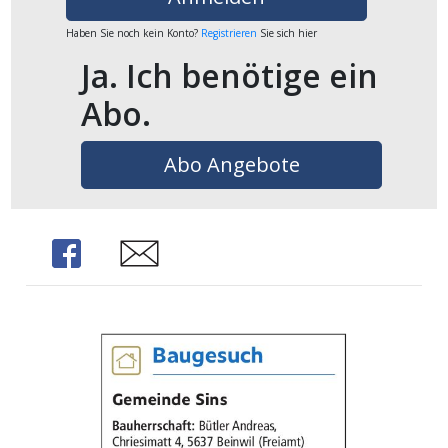
ikel
Haben Sie noch kein Konto?
Registrieren
Sie sich hier
Ja. Ich benötige ein
gen
Abo.
Abo Angebote
Share
Share
übersicht