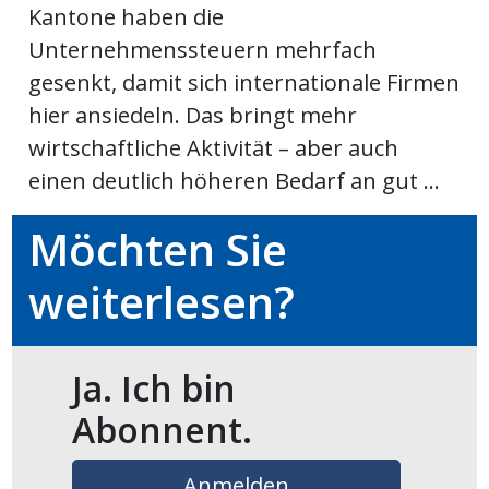
Kantone haben die
meinden
Unternehmenssteuern mehrfach
gesenkt, damit sich internationale Firmen
hier ansiedeln. Das bringt mehr
wirtschaftliche Aktivität – aber auch
Auw
einen deutlich höheren Bedarf an gut ...
Möchten Sie
Auw:
ort
wil
weiterlesen?
offizielle
Mitteilungen
wil:
Ja. Ich bin
izielle
Abonnent.
inserate
w:
teilungen
Anmelden