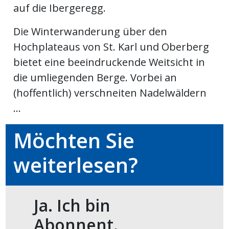
auf die Ibergeregg.
meinden
Die Winterwanderung über den
Hochplateaus von St. Karl und Oberberg
bietet eine beeindruckende Weitsicht in
die umliegenden Berge. Vorbei an
Auw
(hoffentlich) verschneiten Nadelwäldern
...
Auw:
ort
wil
Möchten Sie
offizielle
weiterlesen?
Mitteilungen
wil:
izielle
inserate
Ja. Ich bin
w:
teilungen
Abonnent.