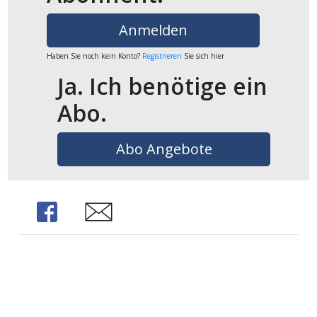
ikel
Anmelden
gen
Haben Sie noch kein Konto?
Registrieren
Sie sich hier
Ja. Ich benötige ein
Abo.
Abo Angebote
Share
Share
übersicht