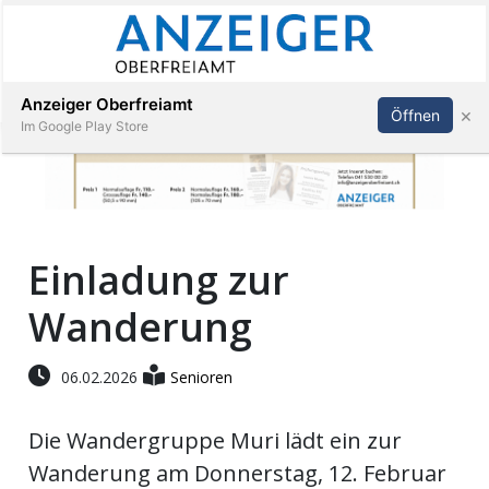
Abonnieren
Anmelden
Anzeiger Oberfreiamt
×
Öffnen
Im Google Play Store
Immobilien
Einladung zur
Veranstaltungen
Wanderung
Stellen
06.02.2026
Senioren
E-
Paper
Die Wandergruppe Muri lädt ein zur
Wanderung am Donnerstag, 12. Februar
App