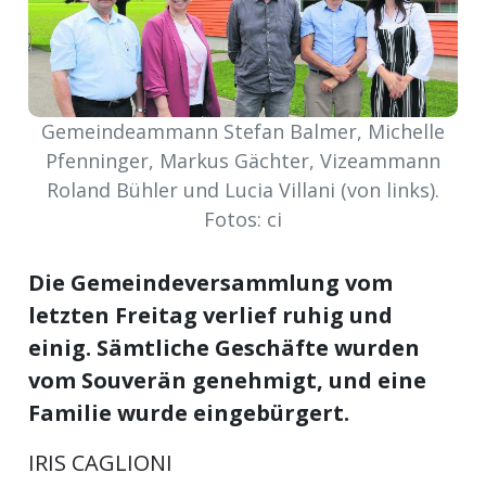
meinden
Gemeindeammann Stefan Balmer, Michelle
Pfenninger, Markus Gächter, Vizeammann
Auw
Roland Bühler und Lucia Villani (von links).
Fotos: ci
Auw:
ort
wil
Die Gemeindeversammlung vom
offizielle
letzten Freitag verlief ruhig und
einig. Sämtliche Geschäfte wurden
Mitteilungen
wil:
vom Souverän genehmigt, und eine
izielle
Familie wurde eingebürgert.
inserate
w:
teilungen
IRIS CAGLIONI