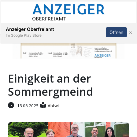
Abonnieren
Anmelden
Anzeiger Oberfreiamt
×
Öffnen
Im Google Play Store
Immobilien
Einigkeit an der
Veranstaltungen
Sommergmeind
Stellen
13.06.2025
Abtwil
E-
Paper
App