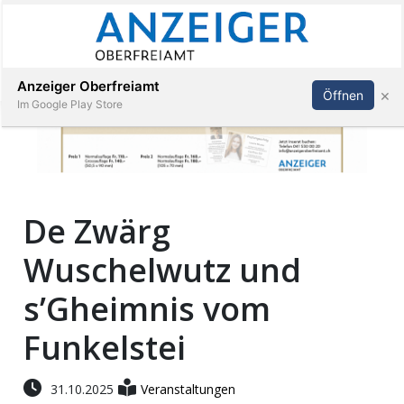
Abonnieren
Anmelden
Anzeiger Oberfreiamt
×
Öffnen
Im Google Play Store
Immobilien
De Zwärg
Veranstaltungen
Wuschelwutz und
Stellen
s’Gheimnis vom
E-
Funkelstei
Paper
31.10.2025
Veranstaltungen
App