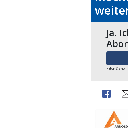
weite
Ja. I
Abon
Haben Sie noch
Share
Sh