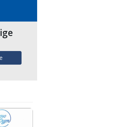
tige
e