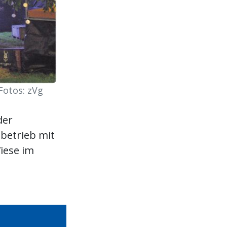
Fotos: zVg
der
betrieb mit
iese im