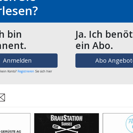
rlesen?
ch bin
Ja. Ich benö
nent.
ein Abo.
Anmelden
Abo Angebot
 kein Konto?
Registrieren
Sie sich hier
are