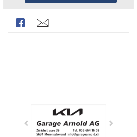
Share
Share