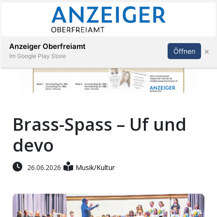
Abonnieren
Anmelden
Anzeiger Oberfreiamt
×
Öffnen
Im Google Play Store
Immobilien
Brass-Spass – Uf und
Veranstaltungen
devo
Stellen
26.06.2026
Musik/Kultur
E-
Paper
App