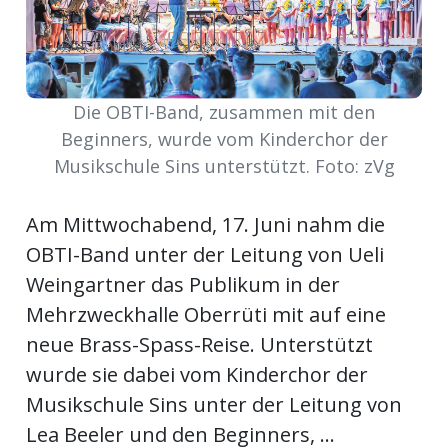
meinden
Die OBTI-Band, zusammen mit den
Beginners, wurde vom Kinderchor der
Auw
Musikschule Sins unterstützt. Foto: zVg
Am Mittwochabend, 17. Juni nahm die
Auw:
ort
OBTI-Band unter der Leitung von Ueli
wil
offizielle
Weingartner das Publikum in der
Mehrzweckhalle Oberrüti mit auf eine
Mitteilungen
wil:
neue Brass-Spass-Reise. Unterstützt
wurde sie dabei vom Kinderchor der
izielle
inserate
Musikschule Sins unter der Leitung von
w:
teilungen
Lea Beeler und den Beginners, ...