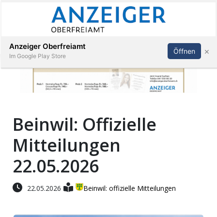
Abonnieren
Anmelden
Anzeiger Oberfreiamt
×
Öffnen
Im Google Play Store
Immobilien
Beinwil: Offizielle
Veranstaltungen
Mitteilungen
Stellen
22.05.2026
E-
22.05.2026
Beinwil: offizielle Mitteilungen
Paper
App