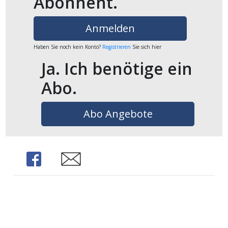
Abonnent.
ikel
Anmelden
gen
Haben Sie noch kein Konto?
Registrieren
Sie sich hier
Ja. Ich benötige ein
Abo.
Abo Angebote
übersicht
Share
Share