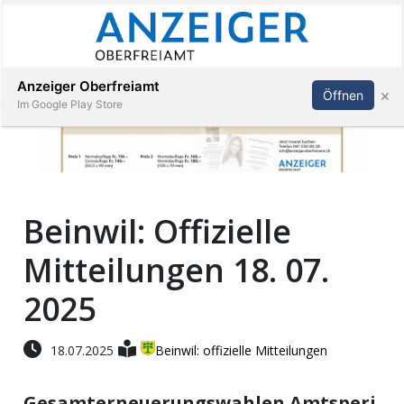
Abonnieren
Anmelden
Anzeiger Oberfreiamt
×
Öffnen
Im Google Play Store
Immobilien
Beinwil: Offizielle
Veranstaltungen
Mitteilungen 18. 07.
Stellen
2025
E-
18.07.2025
Beinwil: offizielle Mitteilungen
Paper
Gesamterneuerungswahlen Amtsperi
App