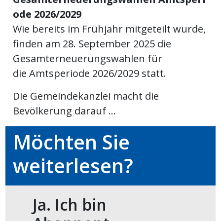
ode 2026/2029
meinden
Wie bereits im Frühjahr mitgeteilt wurde,
finden am 28. September 2025 die
Gesamterneuerungswahlen für
die Amtsperiode 2026/2029 statt.
Auw
Die Gemeindekanzlei macht die
Bevölkerung darauf ...
Auw:
ort
wil
Möchten Sie
offizielle
weiterlesen?
Mitteilungen
wil:
izielle
inserate
Ja. Ich bin
w:
teilungen