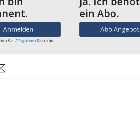
ch bin
Ja. Ich benö
nent.
ein Abo.
Anmelden
Abo Angebot
 kein Konto?
Registrieren
Sie sich hier
are