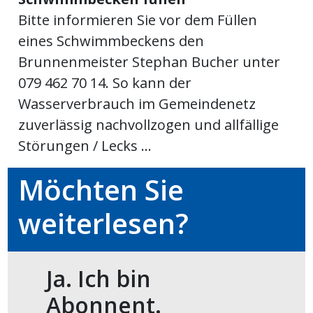
Bitte informieren Sie vor dem Füllen
meinden
eines Schwimmbeckens den
Brunnenmeister Stephan Bucher unter
079 462 70 14. So kann der
Wasserverbrauch im Gemeindenetz
Auw
zuverlässig nachvollzogen und allfällige
Störungen / Lecks ...
Auw:
ort
wil
Möchten Sie
offizielle
weiterlesen?
Mitteilungen
wil:
izielle
inserate
Ja. Ich bin
w:
teilungen
Abonnent.