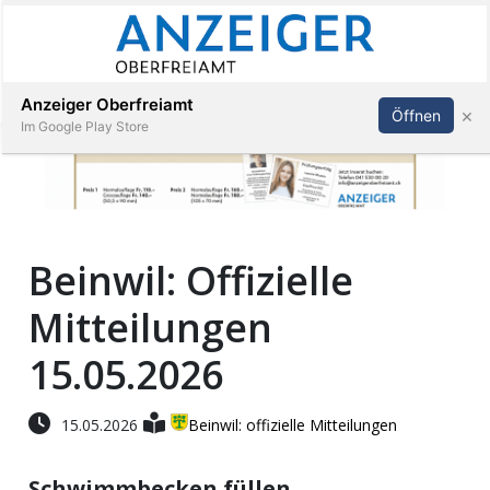
Abonnieren
Anmelden
Anzeiger Oberfreiamt
×
Öffnen
Im Google Play Store
Immobilien
Beinwil: Offizielle
Veranstaltungen
Mitteilungen
Stellen
15.05.2026
E-
15.05.2026
Beinwil: offizielle Mitteilungen
Paper
Schwimmbecken füllen
App