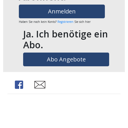
ikel
Anmelden
gen
Haben Sie noch kein Konto?
Registrieren
Sie sich hier
Ja. Ich benötige ein
Abo.
Abo Angebote
Share
Share
übersicht