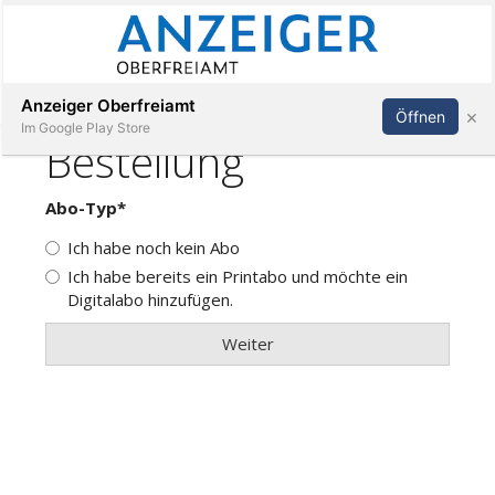
Abonnieren
Anmelden
Anzeiger Oberfreiamt
×
Öffnen
Im Google Play Store
Immobilien
Veranstaltungen
Stellen
E-
Paper
App