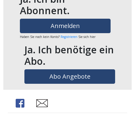
Abonnent.
ikel
gen
Anmelden
Haben Sie noch kein Konto?
Registrieren
Sie sich hier
Ja. Ich benötige ein
Abo.
Abo Angebote
übersicht
Share
Share