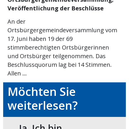
Veröffentlichung der Beschlüsse
meinden
An der
Ortsbürgergemeindeversammlung vom
17. Juni haben 19 der 69
Auw
stimmberechtigten Ortsbürgerinnen
und Ortsbürger teilgenommen. Das
Beschlussquorum lag bei 14 Stimmen.
Auw:
ort
Allen ...
wil
offizielle
Möchten Sie
Mitteilungen
wil:
weiterlesen?
izielle
inserate
w:
teilungen
Ja. Ich bin