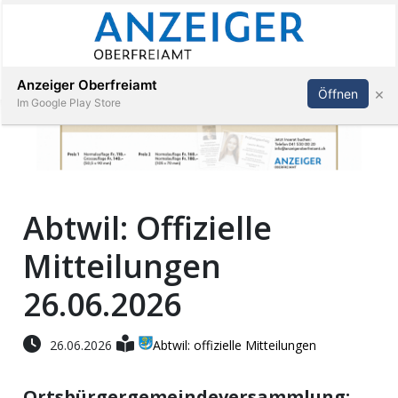
Abonnieren
Anmelden
Anzeiger Oberfreiamt
×
Öffnen
Im Google Play Store
Immobilien
Abtwil: Offizielle
Veranstaltungen
Mitteilungen
Stellen
26.06.2026
E-
26.06.2026
Abtwil: offizielle Mitteilungen
Paper
Ortsbürgergemeindeversammlung;
App