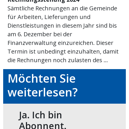
Sämtliche Rechnungen an die Gemeinde
meinden
für Arbeiten, Lieferungen und
Dienstleistungen in diesem Jahr sind bis
am 6. Dezember bei der
Finanzverwaltung einzureichen. Dieser
Auw
Termin ist unbedingt einzuhalten, damit
die Rechnungen noch zulasten des ...
Auw:
ort
wil
Möchten Sie
offizielle
weiterlesen?
Mitteilungen
wil:
izielle
inserate
Ja. Ich bin
w:
teilungen
Abonnent.