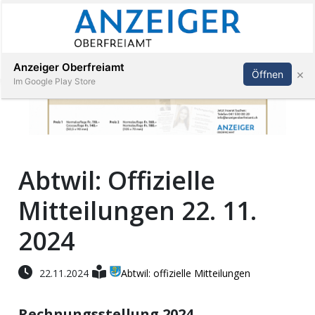
Abonnieren
Anmelden
Anzeiger Oberfreiamt
×
Öffnen
Im Google Play Store
Immobilien
Abtwil: Offizielle
Veranstaltungen
Mitteilungen 22. 11.
Stellen
2024
E-
22.11.2024
Abtwil: offizielle Mitteilungen
Paper
Rechnungsstellung 2024
App