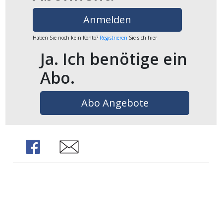
ikel
Anmelden
gen
Haben Sie noch kein Konto?
Registrieren
Sie sich hier
Ja. Ich benötige ein
Abo.
Abo Angebote
Share
Share
übersicht