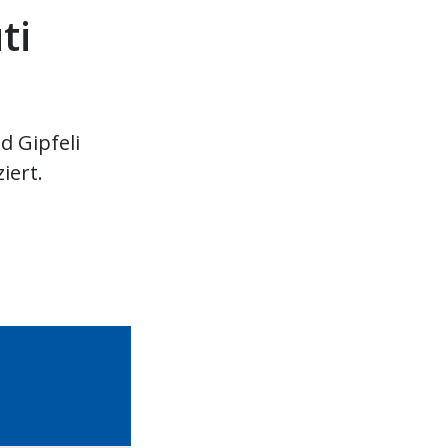
ti
d Gipfeli
iert.