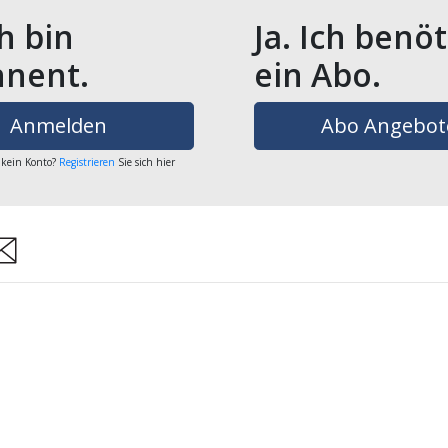
ch bin
Ja. Ich benö
nent.
ein Abo.
Anmelden
Abo Angebot
 kein Konto?
Registrieren
Sie sich hier
are