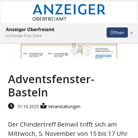
Abonnieren
Anmelden
Anzeiger Oberfreiamt
×
Öffnen
Im Google Play Store
Immobilien
Adventsfenster-
Veranstaltungen
Basteln
Stellen
31.10.2025
Veranstaltungen
E-
Paper
Der Chindertreff Beinwil trifft sich am
Mittwoch, 5. November von 15 bis 17 Uhr
App