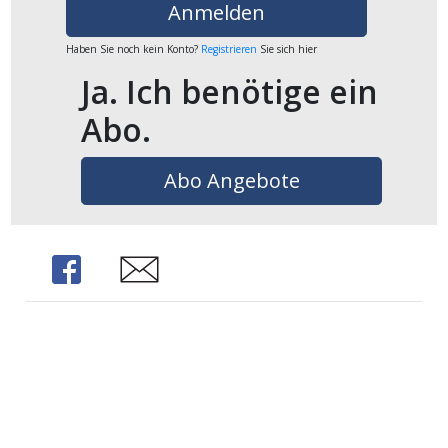
Anmelden
ikel
Haben Sie noch kein Konto?
Registrieren
Sie sich hier
gen
Ja. Ich benötige ein
Abo.
Abo Angebote
Share
Share
übersicht