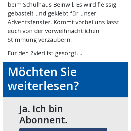
beim Schulhaus Beinwil. Es wird fleissig
meinden
gebastelt und geklebt für unser
Adventsfenster. Kommt vorbei uns lasst
euch von der vorweihnächtlichen
Stimmung verzaubern.
Auw
Für den Zvieri ist gesorgt. ...
Auw:
ort
Möchten Sie
wil
offizielle
weiterlesen?
Mitteilungen
wil:
Ja. Ich bin
izielle
inserate
Abonnent.
w:
teilungen