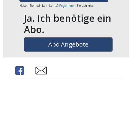
Haben Sie noch kein Konto?
Registrieren
Sie sich hier
ikel
Ja. Ich benötige ein
gen
Abo.
Abo Angebote
Share
Share
übersicht