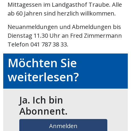
Mittagessen im Landgasthof Traube. Alle
meinden
ab 60 Jahren sind herzlich willkommen.
Neuanmeldungen und Abmeldungen bis
Dienstag 11.30 Uhr an Fred Zimmermann
Telefon 041 787 38 33.
Auw
Möchten Sie
Auw:
ort
weiterlesen?
wil
offizielle
Mitteilungen
wil:
Ja. Ich bin
Abonnent.
izielle
inserate
w:
teilungen
Anmelden