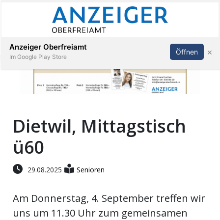
Abonnieren
Anmelden
Anzeiger Oberfreiamt
×
Öffnen
Im Google Play Store
Immobilien
Dietwil, Mittagstisch
Veranstaltungen
ü60
Stellen
29.08.2025
Senioren
E-
Paper
Am Donnerstag, 4. September treffen wir
uns um 11.30 Uhr zum gemeinsamen
App