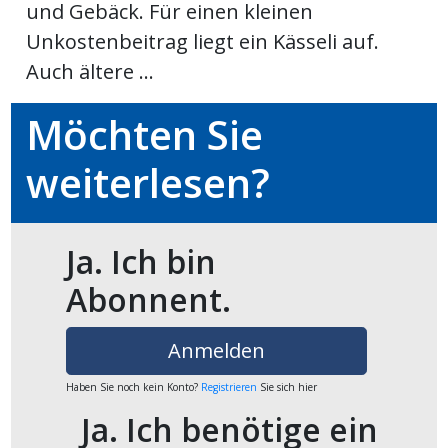
und Gebäck. Für einen kleinen
meinden
Unkostenbeitrag liegt ein Kässeli auf.
Auch ältere ...
Möchten Sie
Auw
weiterlesen?
Auw:
ort
Ja. Ich bin
wil
offizielle
Abonnent.
Mitteilungen
wil:
Anmelden
izielle
inserate
Haben Sie noch kein Konto?
Registrieren
Sie sich hier
Ja. Ich benötige ein
w:
teilungen