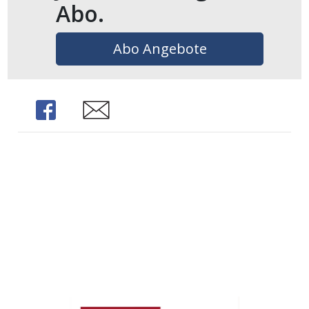
Abo.
ikel
Abo Angebote
gen
Share
Share
übersicht