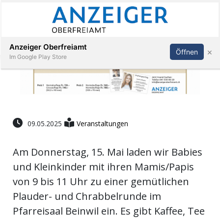
Abonnieren
Anmelden
Anzeiger Oberfreiamt
×
Öffnen
Im Google Play Store
Immobilien
09.05.2025
Veranstaltungen
Veranstaltungen
Am Donnerstag, 15. Mai laden wir Babies
Stellen
und Kleinkinder mit ihren Mamis/Papis
von 9 bis 11 Uhr zu einer gemütlichen
E-
Paper
Plauder- und Chrabbelrunde im
Pfarreisaal Beinwil ein. Es gibt Kaffee, Tee
App