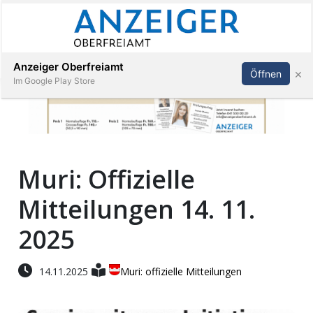
Abonnieren
Anmelden
Anzeiger Oberfreiamt
×
Öffnen
Im Google Play Store
Immobilien
Muri: Offizielle
Veranstaltungen
Mitteilungen 14. 11.
Stellen
2025
E-
14.11.2025
Muri: offizielle Mitteilungen
Paper
App